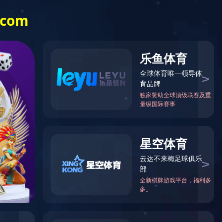
集团中国有限公司官网
简
繁
EN