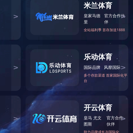
强第70位