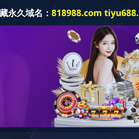
集团业务
社会责任
人力资源
新闻资讯
开云
新闻资讯
NEWS